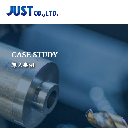
Skip
to
content
CASE STUDY
導入事例