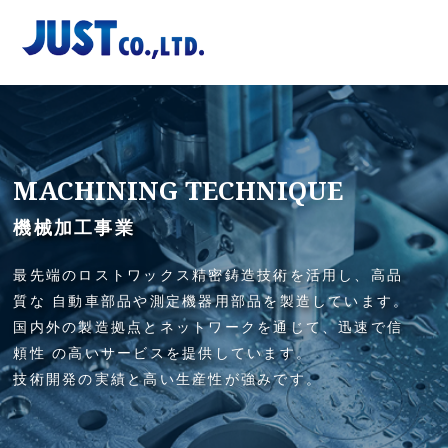
Skip
to
content
MACHINING TECHNIQUE
機械加工事業
最先端のロストワックス精密鋳造技術を活用し、高品
質な
自動車部品や測定機器用部品を製造しています。
国内外の製造拠点とネットワークを通じて、迅速で信
頼性
の高いサービスを提供しています。
技術開発の実績と高い生産性が強みです。