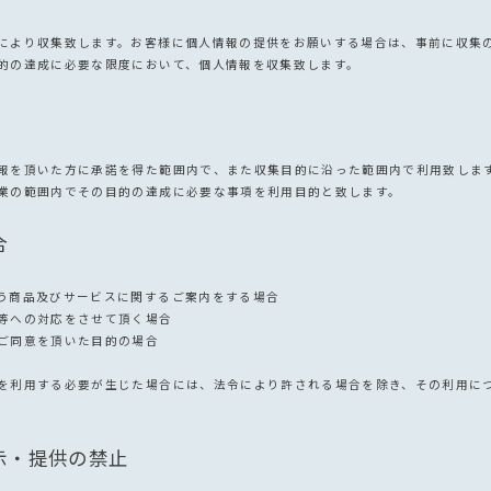
により収集致します。お客様に個人情報の提供をお願いする場合は、事前に収集
的の達成に必要な限度において、個人情報を収集致します。
報を頂いた方に承諾を得た範囲内で、また収集目的に沿った範囲内で利用致しま
業の範囲内でその目的の達成に必要な事項を利用目的と致します。
合
う商品及びサービスに関するご案内をする場合
等への対応をさせて頂く場合
ご同意を頂いた目的の場合
を利用する必要が生じた場合には、法令により許される場合を除き、その利用に
示・提供の禁止