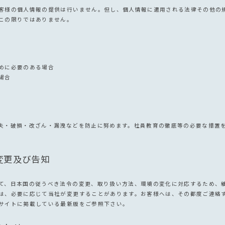
客様の個人情報の提供は行いません。但し、個人情報に適用される法律その他の
この限りではありません。
めに必要のある場合
場合
失・破損・改ざん・漏洩などを防止に努めます。社員教育の徹底等の必要な措置
変更及び告知
て、日本国の従うべき法令の変更、取り扱い方法、環境の変化に対応するため、
は、必要に応じて当社が変更することがあります。お客様へは、その都度ご連絡
サイトに掲載している最新版をご参照下さい。