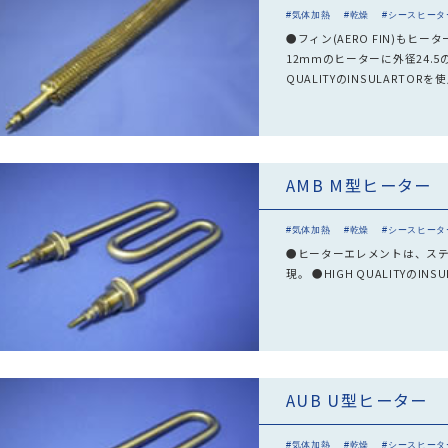
#気体加熱
#乾燥
#シースヒータ
●フィン(AERO FIN)も
12mmのヒーターに外径24.
QUALITYのINSULARTO
AMB M型ヒーター
#気体加熱
#乾燥
#シースヒータ
●ヒーターエレメントは、ステ
現。 ●HIGH QUALITYの
AUB U型ヒーター
#気体加熱
#乾燥
#シースヒータ