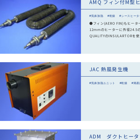
AMQ フィン付M型
#気体加熱
#乾燥
#シースヒータ
●フィン(AERO FIN)も
12mmのヒーターに外径24.
QUALITYのINSULARTO
JAC 熱風発生機
#気体加熱ユニット
#乾燥
#簡易
ADM ダクトヒータ