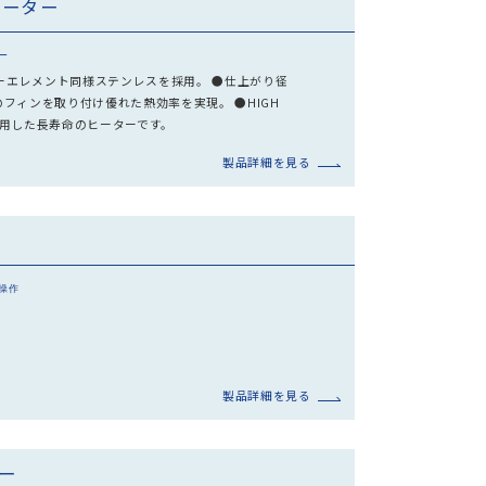
ヒーター
ー
ヒーターエレメント同様ステンレスを採用。 ●仕上がり径
5のフィンを取り付け優れた熱効率を実現。 ●HIGH
Rを使用した長寿命のヒーターです。
製品詳細を見る
操作
製品詳細を見る
ー