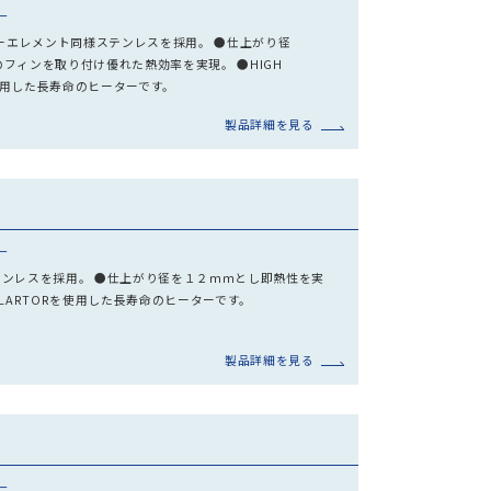
ー
ヒーターエレメント同様ステンレスを採用。 ●仕上がり径
5のフィンを取り付け優れた熱効率を実現。 ●HIGH
Rを使用した長寿命のヒーターです。
製品詳細を見る
ー
ンレスを採用。 ●仕上がり径を１２ｍｍとし即熱性を実
INSULARTORを使用した長寿命のヒーターです。
製品詳細を見る
ー