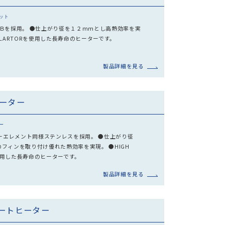
ット
Ｂを採用。 ●仕上がり径を１２ｍｍとし高熱効率を実
INSULARTORを使用した長寿命のヒーターです。
製品詳細を見る
ヒーター
ー
ヒーターエレメント同様ステンレスを採用。 ●仕上がり径
5のフィンを取り付け優れた熱効率を実現。 ●HIGH
Rを使用した長寿命のヒーターです。
製品詳細を見る
レートヒーター