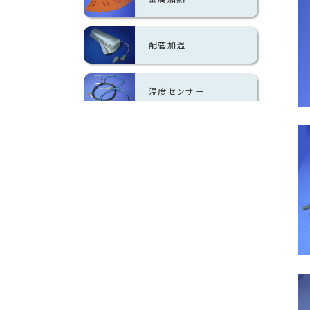
配管加温
温度センサー
温度制御
過昇防止
温度調節器
簡易取り付け