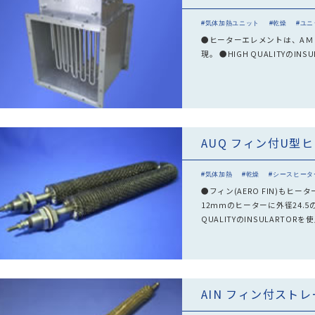
#気体加熱ユニット
#乾燥
#ユニ
●ヒーターエレメントは、AＭ
現。 ●HIGH QUALITYの
AUQ フィン付U型
#気体加熱
#乾燥
#シースヒータ
●フィン(AERO FIN)も
12mmのヒーターに外径24.
QUALITYのINSULARTO
AIN フィン付スト