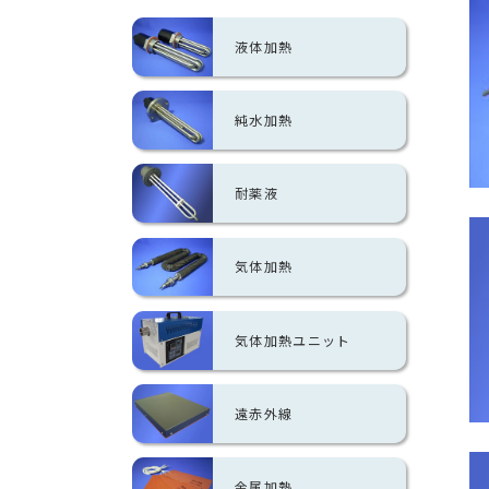
液体加熱
純水加熱
耐薬液
気体加熱
気体加熱ユニット
遠赤外線
金属加熱