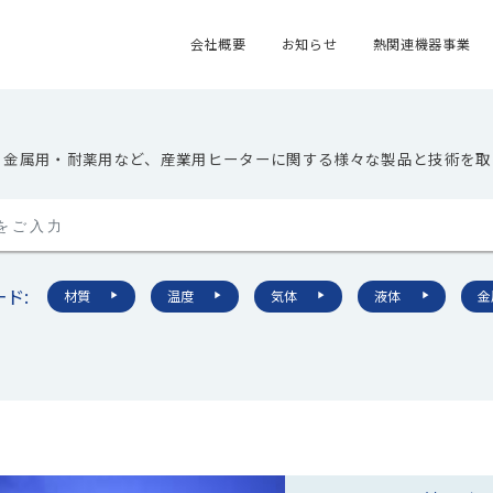
会社概要
お知らせ
熱関連機器事業
・金属用・耐薬用など、産業用ヒーターに関する様々な製品と技術を取
ド:
材質
温度
気体
液体
▶︎
▶︎
▶︎
▶︎