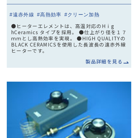
#遠赤外線
#高熱効率
#クリーン加熱
●ヒーターエレメントは、高温対応のH i g
hCeramics タイプを採用。 ●仕上がり径を１７
ｍｍとし高熱効率を実現。 ●HIGH QUALITYの
BLACK CERAMICSを使用した長波長の遠赤外線
ヒーターです。
製品詳細を見る