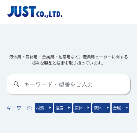
Skip
to
content
液体用・気体用・金属用・耐薬用など、産業用ヒーターに関する
様々な製品と技術を取り扱っています。
キーワード:
材質
温度
気体
液体
金属
▶︎
▶︎
▶︎
▶︎
▶︎