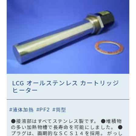
LCG オールステンレス カートリッジ
ヒーター
#液体加熱
#PF2
#筒型
●接液部はすべてステンレス製です。 ●堆積物
の多い加熱物槽で長寿命を可能にしました。 ●
プラグは、画期的なＳＣＳ１４を採用。 がっし